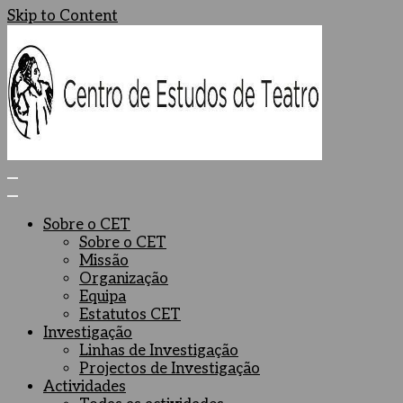
Skip to Content
Centro de Estudos de Teatro
Ceteatro
Sobre o CET
Sobre o CET
Missão
Organização
Equipa
Estatutos CET
Investigação
Linhas de Investigação
Projectos de Investigação
Actividades