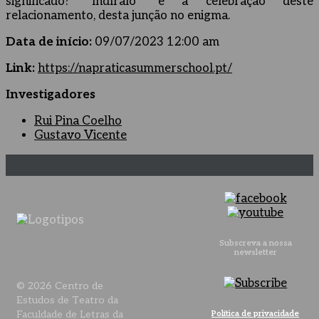
significado? “Indíralo” é a celebração deste
relacionamento, desta junção no enigma.
Data de início:
09/07/2023 12:00 am
Link:
https://napraticasummerschool.pt/
Investigadores
Rui Pina Coelho
Gustavo Vicente
Subscreva a nossa
newsletter
© 2026 Centro de
Estudos de Teatro da
Faculdade de Letras da
Política de privacidade