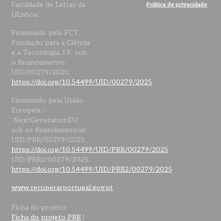
Faculdade de Letras da
Política de privacidade
ULisboa
Financiado pela FCT,
Fundação para a Ciência
e a Tecnologia, I.P., sob
o financiamento:
UID/00279/2025;
https://doi.org/10.54499/UID/00279/2025
Financiado pela União
Europeia –
NextGenerationEU,
sob os financiamentos:
UID/PRR/00279/2025;
https://doi.org/10.54499/UID/PRR/00279/2025
UID/PRR2/00279/2025;
https://doi.org/10.54499/UID/PRR2/00279/2025
www.recuperarportugal.gov.pt
Ficha do projeto:
Ficha do projeto PRR
|