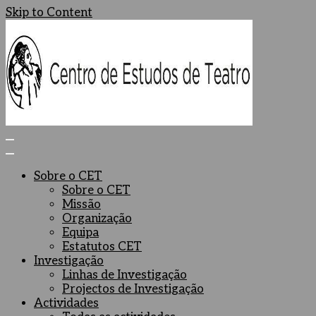
Skip to Content
Centro de Estudos de Teatro
Ceteatro
Sobre o CET
Sobre o CET
Missão
Organização
Equipa
Estatutos CET
Investigação
Linhas de Investigação
Projectos de Investigação
Actividades