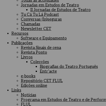
Todas as actividades
Jornadas em Estudos de Teatro
II Jornadas de Estudos de Teatro
Tu Cá Tu Lá Podcast
Conversas (In)seguras
Chamadas
Newsletter CET
Recursos
Software e Equipamento
Publicações
Revista Sinais de cena
Revista Ponto
Livros
Colecções
Biografias do Teatro Português
Entr’acte
e-books
Repositório CET FLUL
Edições online
Links
Notícias
Programa em Estudos de Teatro e de Perfor
FLUL