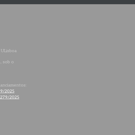
 ULisboa
., sob o
nanciamentos:
79/2025
0279/2025