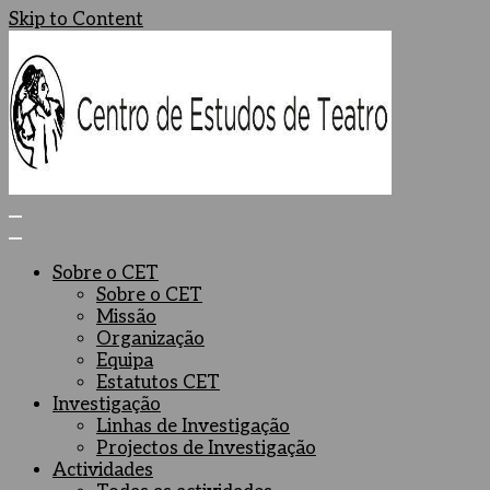
Skip to Content
Centro de Estudos de Teatro
Ceteatro
Sobre o CET
Sobre o CET
Missão
Organização
Equipa
Estatutos CET
Investigação
Linhas de Investigação
Projectos de Investigação
Actividades