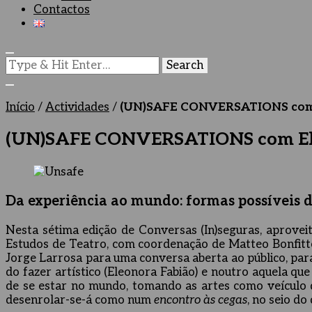
Contactos
Looking
for
Something?
Início
/
Actividades
/
(UN)SAFE CONVERSATIONS com E
(UN)SAFE CONVERSATIONS com Eleo
Da experiência ao mundo: formas possíveis d
Nesta sétima edição de Conversas (In)seguras, aprovei
Estudos de Teatro, com coordenação de Matteo Bonfitto, 
Jorge Larrosa para uma conversa aberta ao público, para
do fazer artístico (Eleonora Fabião) e noutro aquela que
de se estar no mundo, tomando as artes como veículo d
desenrolar-se-á como num
encontro às cegas
, no seio d