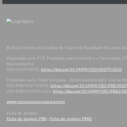
© 2026 Centro de Estudos de Teatro da Faculdade de Letras da
Financiado pela FCT, Fundação para a Ciência e a Tecnologia, I.P
financiamento:
UID/00279/2025;
https://doi.org/10.54499/UID/00279/2025
Financiado pela União Europeia – NextGenerationEU, sob os fi
UID/PRR/00279/2025;
https://doi.org/10.54499/UID/PRR/002
UID/PRR2/00279/2025;
https://doi.org/10.54499/UID/PRR2/0
www.recuperarportugal.gov.pt
Ficha do projeto:
Ficha do projeto PRR
|
Ficha do projeto PRR2