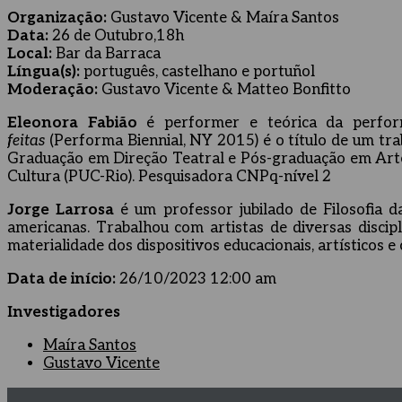
Organização:
Gustavo Vicente & Maíra Santos
Data:
26 de Outubro,18h
Local:
Bar da Barraca
Língua(s):
português, castelhano e portuñol
Moderação:
Gustavo Vicente & Matteo Bonfitto
Eleonora Fabião
é performer e teórica da perfo
feitas
(Performa Biennial, NY 2015) é o título de um tra
Graduação em Direção Teatral e Pós-graduação em Art
Cultura (PUC-Rio). P
esquisadora CNPq-nível 2
Jorge Larrosa
é um professor jubilado de Filosofia 
americanas. Trabalhou com artistas de diversas discip
materialidade dos dispositivos educacionais, artísticos e c
Data de início:
26/10/2023 12:00 am
Investigadores
Maíra Santos
Gustavo Vicente