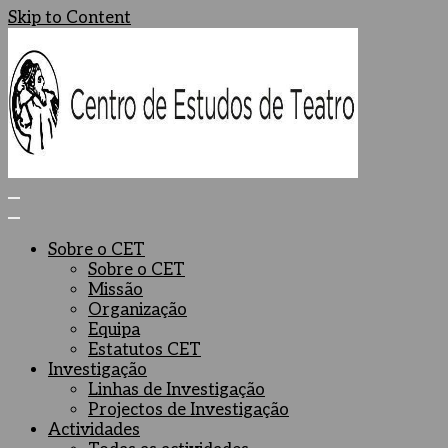
Skip to Content
Centro de Estudos de Teatro
Ceteatro
Sobre o CET
Sobre o CET
Missão
Organização
Equipa
Estatutos CET
Investigação
Linhas de Investigação
Projectos de Investigação
Actividades