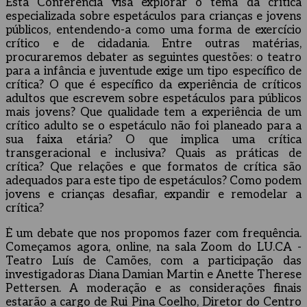
Esta Conferência visa explorar o tema da crítica
especializada sobre espetáculos para crianças e jovens
públicos, entendendo-a como uma forma de exercício
crítico e de cidadania. Entre outras matérias,
procuraremos debater as seguintes questões: o teatro
para a infância e juventude exige um tipo específico de
crítica? O que é específico da experiência de críticos
adultos que escrevem sobre espetáculos para públicos
mais jovens? Que qualidade tem a experiência de um
crítico adulto se o espetáculo não foi planeado para a
sua faixa etária? O que implica uma crítica
transgeracional e inclusiva? Quais as práticas de
crítica? Que relações e que formatos de crítica são
adequados para este tipo de espetáculos? Como podem
jovens e crianças desafiar, expandir e remodelar a
crítica?
É um debate que nos propomos fazer com frequência.
Começamos agora, online, na sala Zoom do LU.CA -
Teatro Luís de Camões, com a participação das
investigadoras Diana Damian Martin e Anette Therese
Pettersen. A moderação e as considerações finais
estarão a cargo de Rui Pina Coelho, Diretor do Centro