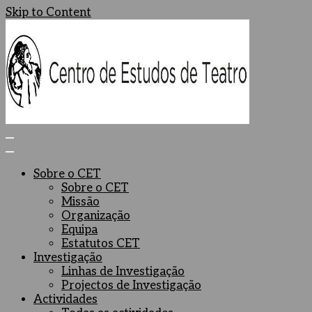
Skip to Content
Centro de Estudos de Teatro
Ceteatro
Sobre o CET
Sobre o CET
Missão
Organização
Equipa
Estatutos CET
Investigação
Linhas de Investigação
Projectos de Investigação
Actividades