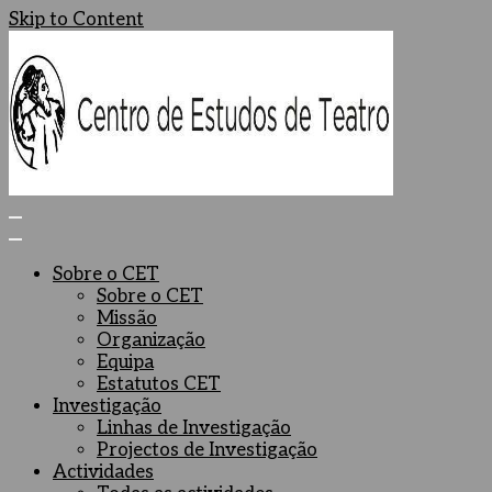
Skip to Content
Centro de Estudos de Teatro
Ceteatro
Sobre o CET
Sobre o CET
Missão
Organização
Equipa
Estatutos CET
Investigação
Linhas de Investigação
Projectos de Investigação
Actividades