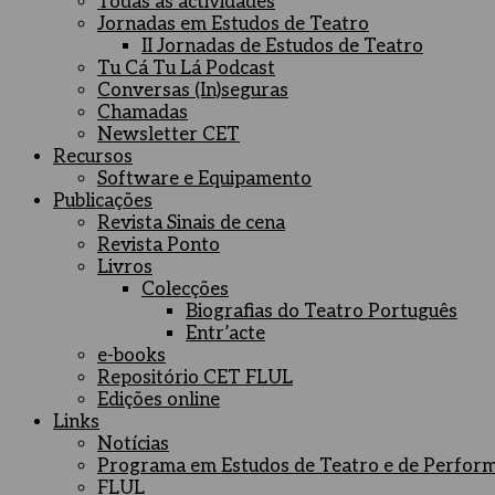
Todas as actividades
Jornadas em Estudos de Teatro
II Jornadas de Estudos de Teatro
Tu Cá Tu Lá Podcast
Conversas (In)seguras
Chamadas
Newsletter CET
Recursos
Software e Equipamento
Publicações
Revista Sinais de cena
Revista Ponto
Livros
Colecções
Biografias do Teatro Português
Entr’acte
e-books
Repositório CET FLUL
Edições online
Links
Notícias
Programa em Estudos de Teatro e de Perfor
FLUL