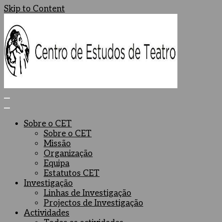
Skip to Content
Centro de Estudos de Teatro
Ceteatro
Sobre o CET
Sobre o CET
Missão
Organização
Equipa
Estatutos CET
Investigação
Linhas de Investigação
Projectos de Investigação
Actividades