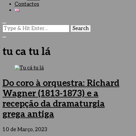
Contactos
Looking
for
Something?
tu ca tu lá
Do coro à orquestra: Richard
Wagner (1813-1873) e a
recepção da dramaturgia
grega antiga
10 de Março, 2023