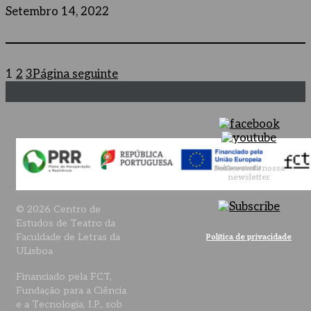
Setembro 14, 2022
1
2
3
Página seguinte
Subscreva a nossa
newsletter
© 2026 Centro de
Estudos de Teatro da
Faculdade de Letras da
Política de privacidade
ULisboa
Financiado pela FCT,
Fundação para a Ciência
e a Tecnologia, I.P., sob