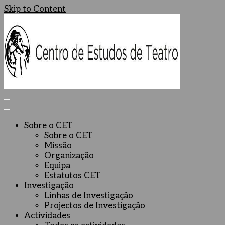
Skip to Content
Centro de Estudos de Teatro
Ceteatro
Sobre o CET
Sobre o CET
Missão
Organização
Equipa
Estatutos CET
Investigação
Linhas de Investigação
Projectos de Investigação
Actividades