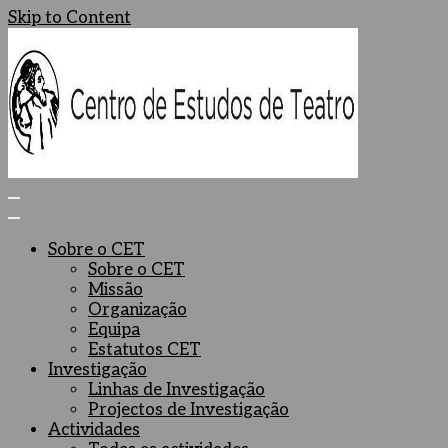
Skip to Content
Centro de Estudos de Teatro
Ceteatro
Sobre o CET
Sobre o CET
Missão
Organização
Equipa
Estatutos CET
Investigação
Linhas de Investigação
Projectos de Investigação
Actividades