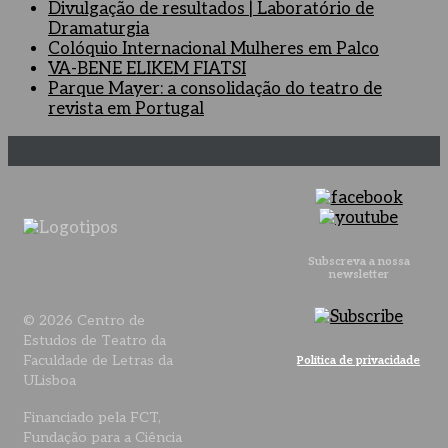
Divulgação de resultados | Laboratório de
Dramaturgia
Colóquio Internacional Mulheres em Palco
VA-BENE ELIKEM FIATSI
Parque Mayer: a consolidação do teatro de
revista em Portugal
Subscreva a nossa
newsletter
© 2026 Centro de
Estudos de Teatro da
Faculdade de Letras da
Política de privacidade
ULisboa
Financiado pela FCT,
Fundação para a Ciência